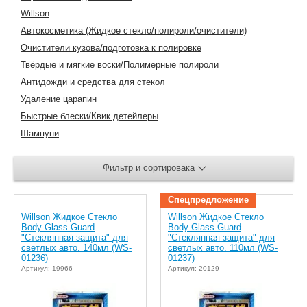
Willson
Автокосметика (Жидкое стекло/полироли/очистители)
Очистители кузова/подготовка к полировке
Твёрдые и мягкие воски/Полимерные полироли
Антидожди и средства для стекол
Удаление царапин
Быстрые блески/Квик детейлеры
Шампуни
Спецпредложение
Willson Жидкое Стекло
Willson Жидкое Стекло
Body Glass Guard
Body Glass Guard
"Стеклянная защита" для
"Стеклянная защита" для
светлых авто. 140мл (WS-
светлых авто. 110мл (WS-
01236)
01237)
Артикул: 19966
Артикул: 20129