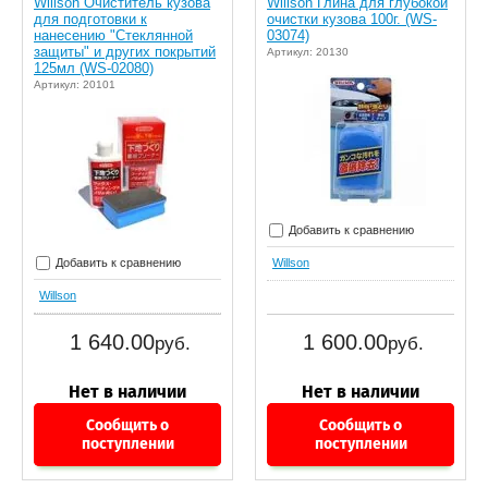
Willson Очиститель кузова
Willson Глина для глубокой
для подготовки к
очистки кузова 100г. (WS-
нанесению "Стеклянной
03074)
защиты" и других покрытий
Артикул: 20130
125мл (WS-02080)
Артикул: 20101
Добавить к сравнению
Добавить к сравнению
Willson
Willson
1 640.00
1 600.00
руб.
руб.
Сообщить о
Сообщить о
поступлении
поступлении