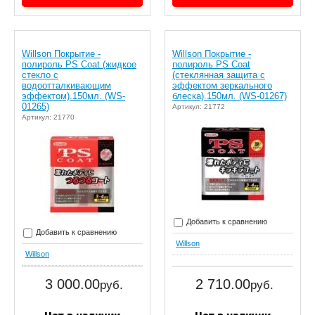
Willson Покрытие -
Willson Покрытие -
полироль PS Coat (жидкое
полироль PS Coat
стекло с
(стеклянная защита с
водоотталкивающим
эффектом зеркального
эффектом).150мл. (WS-
блеска).150мл. (WS-01267)
01265)
Артикул: 21772
Артикул: 21770
Добавить к сравнению
Добавить к сравнению
Willson
Willson
3 000.00
2 710.00
руб.
руб.